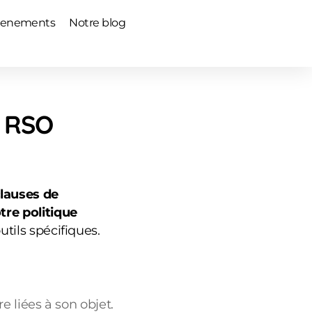
venements
Notre blog
t RSO
lauses de
tre politique
tils spécifiques.
e liées à son objet.