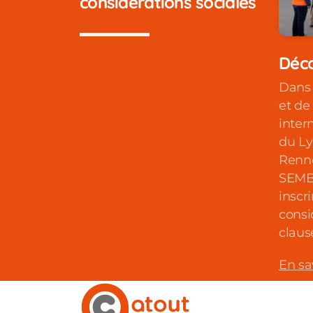
considérations sociales
Déco
Dans 
et de
inter
du Ly
Renne
SEMB
inscr
consi
claus
En sa