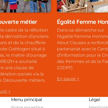
uverte métier
Égalité Femme H
le cadre de la réfection
Dans sa démarche sur
 la démolition d’anciens
l’égalité Femme Homm
nats et de la chaufferie
Atout Clauses a renforc
cée Coëtlogon situé à
partenariat avec le Cent
s, le maître d’ouvrage
d’Information pour le Dr
REIZH a souhaité
des Femmes et de la Fa
ire une clause de
(CIDFF).
dération sociale via la
En savoir +
e Découverte métiers.
voir +
Menu principal
Légal
Notre expertise
Mentions